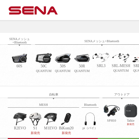
SENAメッシュ
SENAメッシュ+Bluetooth
+Bluetooth
SRL3
SRL-MESH
SR
60S
50C
50S
50R
QUANTUM
QU
QUANTUM
QUANTUM
QUANTUM
自転車
アウトドア
MESH
Bluetooth
SPH10
Talkie
新発売
R2EVO
S1
M1EVO
BiKom20
pi（パイ）
新発売
新発売