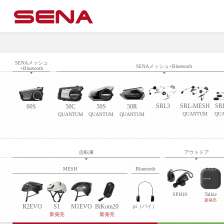
SENAメッシュ
SENAメッシュ+Bluetooth
+Bluetooth
SRL3
SRL-MESH
SR
60S
50C
50S
50R
QUANTUM
QU
QUANTUM
QUANTUM
QUANTUM
自転車
アウトドア
MESH
Bluetooth
SPH10
Talkie
新発売
R2EVO
S1
M1EVO
BiKom20
pi（パイ）
新発売
新発売