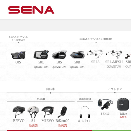
SENAメッシュ
SENAメッシュ+Bluetooth
+Bluetooth
SRL3
SRL-MESH
SR
60S
50C
50S
50R
QUANTUM
QU
QUANTUM
QUANTUM
QUANTUM
自転車
アウトドア
MESH
Bluetooth
SPH10
Talkie
新発売
R2EVO
S1
M1EVO
BiKom20
pi（パイ）
新発売
新発売