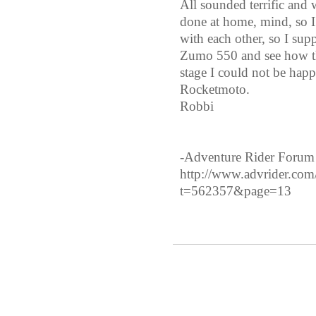
All sounded terrific and 
done at home, mind, so I
with each other, so I sup
Zumo 550 and see how tha
stage I could not be happ
Rocketmoto.
Robbi
-Adventure Rider Fo
http://www.advrider.com
t=562357&page=13