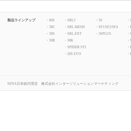
製品ラインアップ
・60S
・SRL3
・5S
・
・50C
・SRL-MESH
・SF1/SF2/SF4
・
・50S
・SRL-EXT
・3SPLUS
・
・50R
・30K
・
・SPIDER ST1
・P
・20S EVO
・B
SENA日本総代理店 株式会社インターソリューションマーケティング