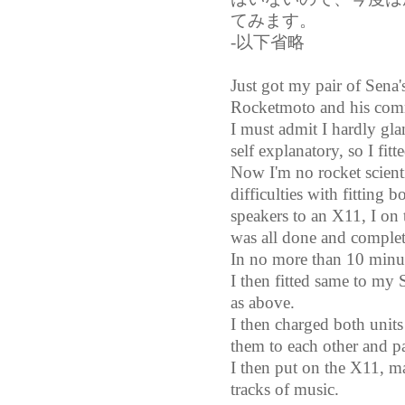
てみます。
-以下省略
Just got my pair of Sena
Rocketmoto and his comm
I must admit I hardly glan
self explanatory, so I fit
Now I'm no rocket scient
difficulties with fitting
speakers to an X11, I on 
was all done and completel
In no more than 10 minu
I then fitted same to my
as above.
I then charged both units
them to each other and 
I then put on the X11, m
tracks of music.