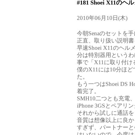
#181 Shoei X
2010年06月10日(木)
今朝Senaのセットを
正直、取り扱い説明書
早速Shoei X11
分は特別器用というわ
事で「X11に取り付
僕のX11には10分
た。
もう一つはShoei DS
着完了。
SMH10二つとも充
iPhone 3GSとペア
それから試しに通話を
音質は想像以上に良か
すぎず、パートナーと
はいないので、今度は屋