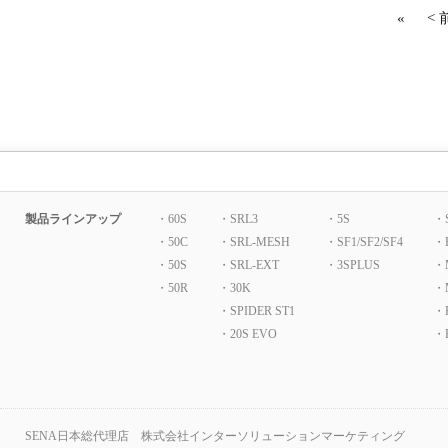
«
<
製品ラインアップ
・60S
・SRL3
・5S
・
・50C
・SRL-MESH
・SF1/SF2/SF4
・
・50S
・SRL-EXT
・3SPLUS
・
・50R
・30K
・
・SPIDER ST1
・P
・20S EVO
・B
SENA日本総代理店 株式会社インターソリューションマーケティング