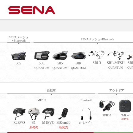
SENAメッシュ
SENAメッシュ+Bluetooth
+Bluetooth
SRL3
SRL-MESH
SR
60S
50C
50S
50R
QUANTUM
QU
QUANTUM
QUANTUM
QUANTUM
自転車
アウトドア
MESH
Bluetooth
SPH10
Talkie
新発売
R2EVO
S1
M1EVO
BiKom20
pi（パイ）
新発売
新発売