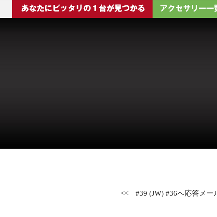
<<
#39 (JW) #36へ応答メー