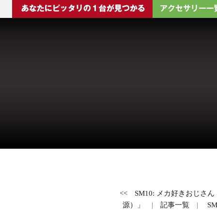
<<
SM10: メカ好きおじ
源）」
|
記事一覧
|
S