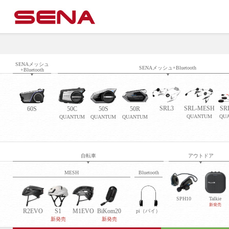
SENAメッシュ
SENAメッシュ+Bluetooth
+Bluetooth
SRL3
SRL-MESH
SR
60S
50C
50S
50R
QUANTUM
QU
QUANTUM
QUANTUM
QUANTUM
自転車
アウトドア
MESH
Bluetooth
SPH10
Talkie
新発売
R2EVO
S1
M1EVO
BiKom20
pi（パイ）
新発売
新発売