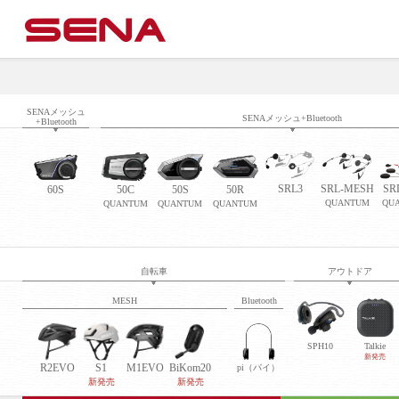
SENAメッシュ
SENAメッシュ+Bluetooth
+Bluetooth
SRL3
SRL-MESH
SR
60S
50C
50S
50R
QUANTUM
QU
QUANTUM
QUANTUM
QUANTUM
自転車
アウトドア
MESH
Bluetooth
SPH10
Talkie
新発売
R2EVO
S1
M1EVO
BiKom20
pi（パイ）
新発売
新発売