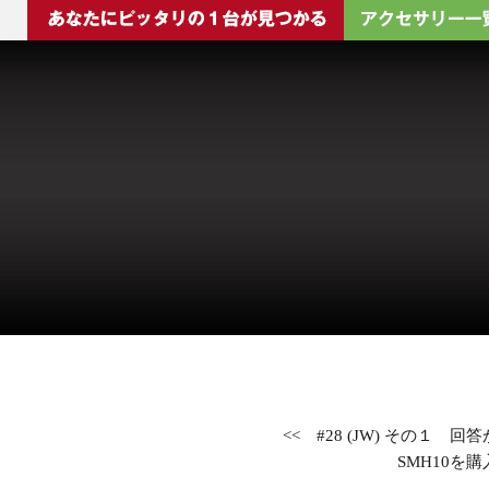
<<
#28 (JW) その１ 
SMH10を