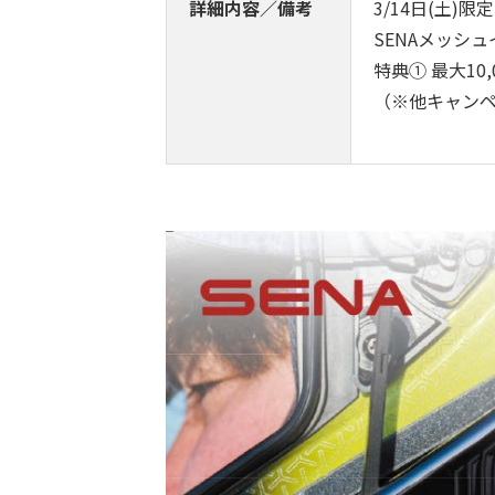
詳細内容／備考
3/14日(土)
SENAメッシ
特典① 最大1
（※他キャン