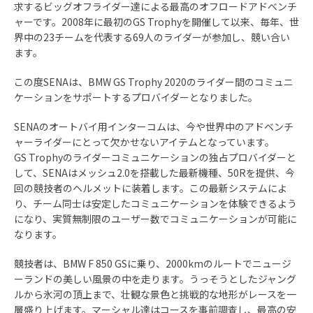
求するビッグオフライダー達による最高のオフロードアドベンチ
ャーです。2008年に最初のGS Trophyを開催して以来、毎年、世
界中の23チームを代表する69人のライダーが参加し、競い合い
ます。
この度SENAは、BMW GS Trophy 2020のライダー間のコミュニ
ケーションをサポートするプロバイダーとなりました。
SENAのオートバイ用インターコムは、今や世界中のアドベンチ
ャーライダーにとって欠かせないアイテムとなっています。
GS Trophyのライダーコミュニケーションの独占プロバイダーと
して、SENAはメッシュ2.0を搭載した最新機種、50Rを提供、今
回の競技者のヘルメットに装着します。この最新システムによ
り、チーム同士は安定したコミュニケーションを体験できるよう
になり、実質無制限のユーザー数でコミュニケーションが可能に
なります。
競技者は、BMW F 850 GSに乗り、2000kmのルートでニュージ
ーランドの美しい風景の中を走ります。うっそうとしたジャング
ルから氷河の頂上まで、壮観な景色と挑戦的な地形がレースを一
層盛り上げます。マーシャル達はコースを事前調査し、最高の安