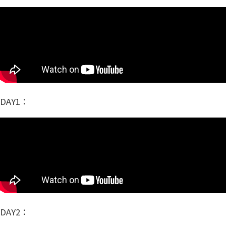
DAY1：
DAY2：