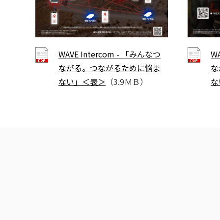
WAVE Intercom - 「みんなつ
W
ながる。つながるために悩ま
な
ない」＜表＞
（3.9ＭＢ）
な