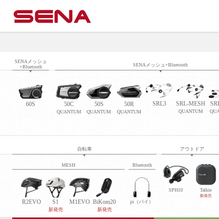
SENAメッシュ
SENAメッシュ+Bluetooth
+Bluetooth
SRL3
SRL-MESH
SR
60S
50C
50S
50R
QUANTUM
QU
QUANTUM
QUANTUM
QUANTUM
自転車
アウトドア
MESH
Bluetooth
SPH10
Talkie
新発売
R2EVO
S1
M1EVO
BiKom20
pi（パイ）
新発売
新発売