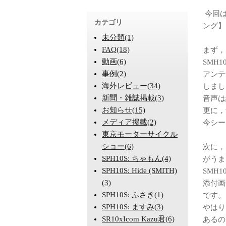
今回は
カテゴリ
ング】
未分類(1)
FAQ(18)
まず，
動画(6)
SMH
事例(2)
アンテ
海外レビュー(34)
しまし
新聞・雑誌掲載(3)
音声は
お知らせ(15)
更に，
メディア掲載(2)
今シー
東京モーターサイクル
ショー(6)
次に，
SPH10S: ちゃもん(4)
がうま
SPH10S: Hide (SMITH)
SMH
(3)
添付画
SPH10S: ふさき(1)
です。
SPH10S: ますみ(3)
やはり
SR10xIcom Kazu君(6)
あるの