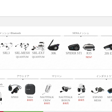
メッシュ+Bluetooth
SENAメッシュ
SRL3
SRL-MESH
SRL-EXT
30K
SPIDER ST1
R35
20S 
QUANTUM
QUANTUM
NEW!
アウトドア
マリーン
インダストリ
oth
SPH10
Talkie
NAUTITALK
NAUTITALK
CAST
EXPAND
ME
新発売
CREW
BOSUN
新発売
MESH
イ）
新発売
新発売