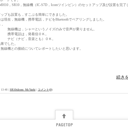
MH10，SR10，無線機（IC-S7D，Icomツインピン）のセットアップ及び設置を完了
アップも設置も，すこぶる簡単にできました。
は現在，無線機，携帯電話，ナビをBluetoothでペアリングしました。
果，
は，シャーというノイズのみで音声が乗りません。
電話は，発着信ＯＫ。
（ナビ，音楽とも）ＯＫ。
結果でした。
，無線機との接続についてレポートしたいと思います。
続きを
 13:48 |
SR10xIcom: Mr.Yachi
|
コメント(0)