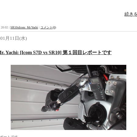
続きを
 20:02 |
SR10xIcom: Mr.Yachi
|
コメント(0)
年01月11日(水)
Mr. Yachi: [Icom S7D vs SR10] 第１回目レポートです
レポートです。