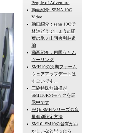
People of Adventure
動画紹介: SENA 10C
Video
動画紹介：sena 10Cで
林道どうでしょうin紅
葉の氷ノ山阿舎利林道
編
動画紹介：四国うどん
ツーリング
SMH10の次期ファーム
ウェアアップデートは
すごいです。
三協特殊無線様が
SMH10Rのモックを展
示中です
FAQ: SMHシリーズの音
量個別設定方法
SM10: SM10の音質がお
かしいなと思ったら