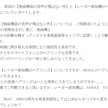
，前回の【無線機器の音声が飛ばない件】と【レーダー探知機の
についてレポートします。
【無線機器の音声が飛ばない件】については，ご指摘頂いたよう
10の初期化を行い更に，無線機と
ナの距離を離す（アンテナを車両最後尾キャリアに設置）ことで
た。
綺麗に聞き取れる状態になり接続性も良好です。
ナビやスマートフォンとのペアリングも完璧です。
ズンのツーリングが一段と楽しみになってきました。
【レーダー探知機のペアリング】についてですが，SR10とのペア
く行きません。
10との直接ペアリングはいとも簡単にできてしまうのですが……。
像でご判断できると思いますが，レーダー探知機は，TANAX VZ-7
，SR10 ，SMH10両方を再度初期化してはじめからすべてやり直
でしょうか？