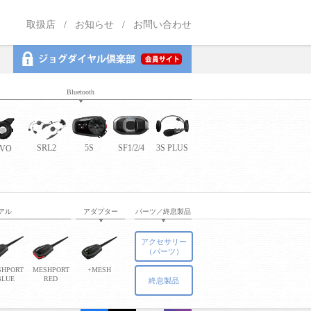
取扱店
お知らせ
お問い合わせ
Bluetooth
5S
SF1/2/4
3S PLUS
SRL2
EVO
アル
アダプター
パーツ／終息製品
アクセサリー
（パーツ）
SHPORT
MESHPORT
+MESH
BLUE
RED
終息製品