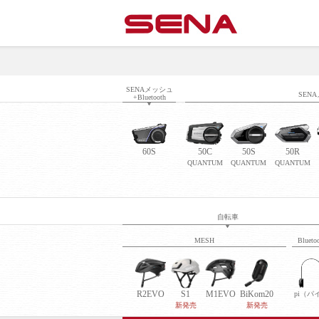
SENAメッシュ
SENA
+Bluetooth
60S
50C
50S
50R
QUANTUM
QUANTUM
QUANTUM
自転車
MESH
Blueto
R2EVO
S1
M1EVO
BiKom20
pi（パ
新発売
新発売