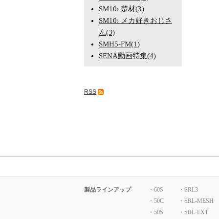
SM10: 楚材(3)
SM10: メカ好きおじさ
ん(3)
SMH5-FM(1)
SENA動画特集(4)
RSS
製品ラインアップ
・60S
・SRL3
・50C
・SRL-MESH
・50S
・SRL-EXT