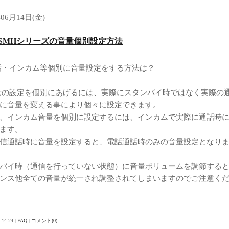
年06月14日(金)
: SMHシリーズの音量個別設定方法
電話・インカム等個別に音量設定をする方法は？
音量の設定を個別にあげるには、実際にスタンバイ時ではなく実際の
に音量を変える事により個々に設定できます。
、インカム音量を個別に設定するには、インカムで実際に通話時
ます。
信通話時に音量を設定すると、電話通話時のみの音量設定となり
バイ時（通信を行っていない状態）に音量ボリュームを調節する
ンス他全ての音量が統一され調整されてしまいますのでご注意く
 14:24 |
FAQ
|
コメント(0)