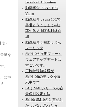
People of Adventure
動画紹介: SENA 10C
Video
動画紹介：sena 10Cで
林道どうでしょうin紅
葉の氷ノ山阿舎利林道
編
動画紹介：四国うどん
通信・
ツーリング
SMH10の次期ファーム
に音量を
ウェアアップデートは
すごいです。
ます。
三協特殊無線様が
SMH10Rのモックを展
と、音声
示中です
ださ
FAQ: SMHシリーズの音
量個別設定方法
SM10: SM10の音質がお
かしいなと思ったら