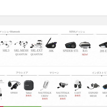
メッシュ+Bluetooth
SENAメッシュ
SRL3
SRL-MESH
SRL-EXT
30K
SPIDER ST1
R35
20S 
QUANTUM
QUANTUM
NEW!
アウトドア
マリーン
インダストリ
oth
SPH10
Talkie
NAUTITALK
NAUTITALK
CAST
EXPAND
ME
新発売
CREW
BOSUN
新発売
MESH
イ）
新発売
新発売