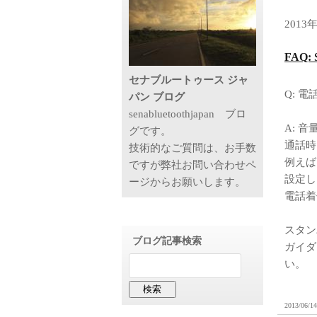
2013
FAQ
セナブルートゥース ジャ
Q: 
パン ブログ
senabluetoothjapan ブロ
A: 
グです。
通話時
技術的なご質問は、お手数
例えば
ですが弊社お問い合わせペ
設定し
ージからお願いします。
電話着
スタン
ブログ記事検索
ガイダ
い。
2013/06/14