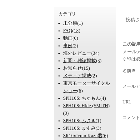
コメン
カテゴリ
投稿さ
未分類(1)
FAQ(18)
コメン
動画(6)
この記
事例(2)
メール
海外レビュー(34)
※印は
新聞・雑誌掲載(3)
お知らせ(15)
名前※
メディア掲載(2)
東京モーターサイクル
メールア
ショー(6)
SPH10S: ちゃもん(4)
URL
SPH10S: Hide (SMITH)
(3)
コメント
SPH10S: ふさき(1)
SPH10S: ますみ(3)
SR10xIcom Kazu君(6)