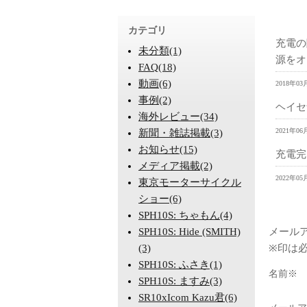
コメン
カテゴリ
充電の
未分類(1)
源をオ
FAQ(18)
動画(6)
2018年03月
事例(2)
ヘイセ
海外レビュー(34)
2021年06
新聞・雑誌掲載(3)
お知らせ(15)
充電完
メディア掲載(2)
2022年05
東京モーターサイクル
ショー(6)
コメン
SPH10S: ちゃもん(4)
SPH10S: Hide (SMITH)
メール
(3)
※印は
SPH10S: ふさき(1)
名前※
SPH10S: ますみ(3)
SR10xIcom Kazu君(6)