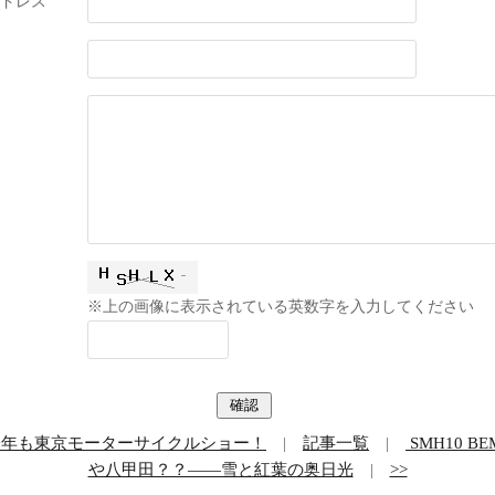
ドレス
※上の画像に表示されている英数字を入力してください
今年も東京モーターサイクルショー！
|
記事一覧
|
SMH10 BE
や八甲田？？――雪と紅葉の奥日光
|
>>