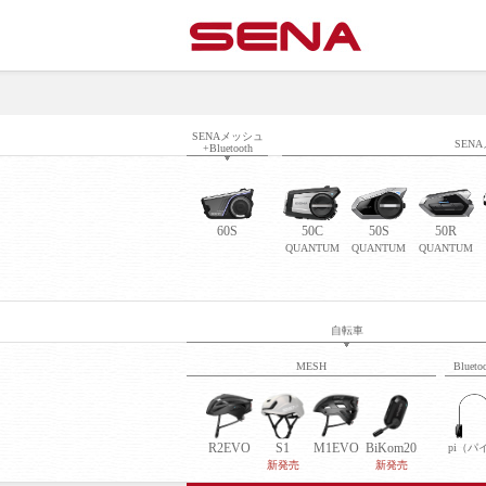
SENAメッシュ
SENA
+Bluetooth
60S
50C
50S
50R
QUANTUM
QUANTUM
QUANTUM
自転車
MESH
Blueto
R2EVO
S1
M1EVO
BiKom20
pi（パ
新発売
新発売