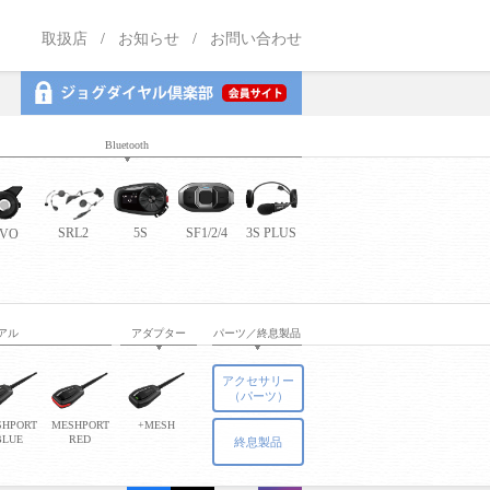
取扱店
お知らせ
お問い合わせ
Bluetooth
5S
SF1/2/4
3S PLUS
SRL2
EVO
アル
アダプター
パーツ／終息製品
アクセサリー
（パーツ）
SHPORT
MESHPORT
+MESH
BLUE
RED
終息製品