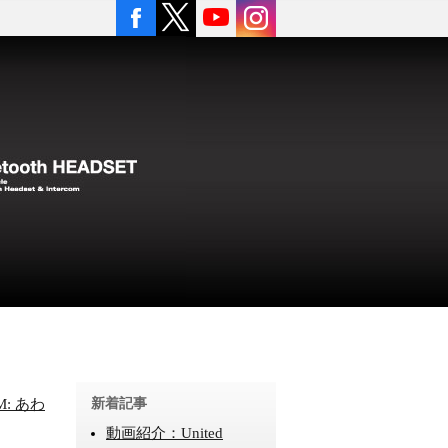
M: あわ
新着記事
動画紹介：United