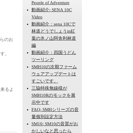
People of Adventure
動画紹介: SENA 10C
Video
動画紹介：sena 10Cで
林道どうでしょうin紅
葉の氷ノ山阿舎利林道
からのお
編
動画紹介：四国うどん
ます。
ツーリング
SMH10の次期ファーム
ウェアアップデートは
すごいです。
三協特殊無線様が
出来るよ
SMH10Rのモックを展
示中です
FAQ: SMHシリーズの音
量個別設定方法
SM10: SM10の音質がお
かしいなと思ったら