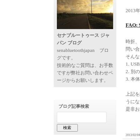
2013
FAQ
セナブルートゥース ジャ
時折、
パン ブログ
問い合
senabluetoothjapan ブロ
そんな
グです。
1. 
技術的なご質問は、お手数
2. 
ですが弊社お問い合わせペ
3. 
ージからお願いします。
上記を
うにな
ブログ記事検索
是非お
2013/02/04