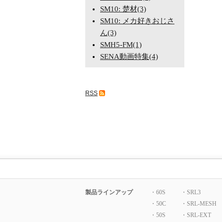
SM10: 楚材(3)
SM10: メカ好きおじさ
ん(3)
SMH5-FM(1)
SENA動画特集(4)
RSS
製品ラインアップ
・60S
・SRL3
・50C
・SRL-MESH
・50S
・SRL-EXT