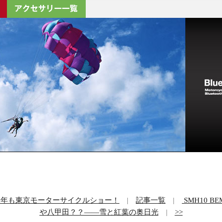
今年も東京モーターサイクルショー！
|
記事一覧
|
SMH10 BE
や八甲田？？――雪と紅葉の奥日光
|
>>