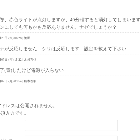
ト
際、赤色ライトが点灯しますが、40分程すると消灯してしまいま
ンにしても何もかも反応ありません。ナゼでしょうか？
29日 (木) 06:28 | 池田
ナが反応しません シリは反応します 設定を教えて下さい
月07日 (月) 15:22 | 木村邦佑
了(青)したけど電源が入らない
月02日 (月) 09:54 | 船本友明
トを投稿
アドレスは公開されません。
必須入力です。