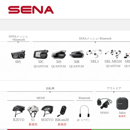
SENAメッシュ
SENAメッシュ+Bluetooth
+Bluetooth
SRL3
SRL-MESH
SR
60S
50C
50S
50R
QUANTUM
QU
QUANTUM
QUANTUM
QUANTUM
自転車
アウトドア
MESH
Bluetooth
SPH10
Talkie
新発売
R2EVO
S1
M1EVO
BiKom20
pi（パイ）
新発売
新発売