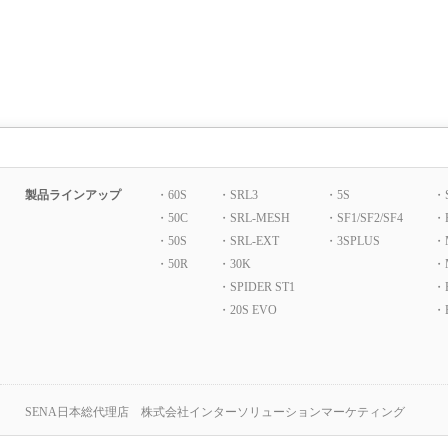
製品ラインアップ
・60S
・SRL3
・5S
・
・50C
・SRL-MESH
・SF1/SF2/SF4
・
・50S
・SRL-EXT
・3SPLUS
・
・50R
・30K
・
・SPIDER ST1
・P
・20S EVO
・B
SENA日本総代理店 株式会社インターソリューションマーケティング